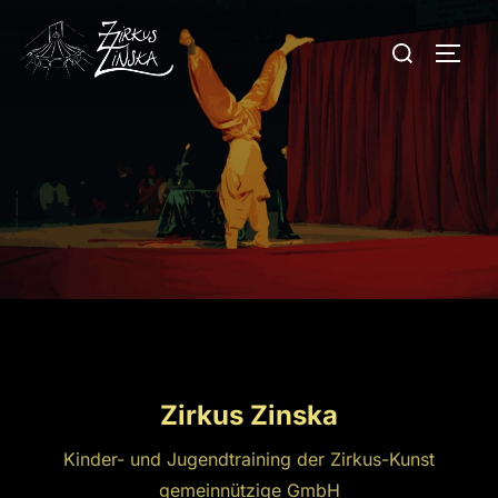
Zum
Suchen
Inhalt
SEIT
nach:
springen
Zirkus Zinska
Kinder- und Jugendtraining der Zirkus-Kunst
gemeinnützige GmbH