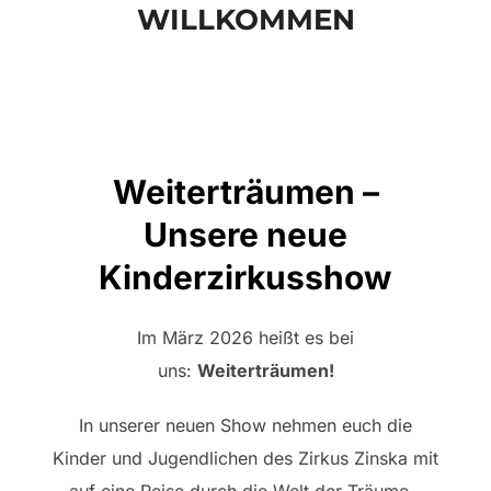
WILLKOMMEN
scrollen
Weiterträumen –
Unsere neue
Kinderzirkusshow
Im März 2026 heißt es bei
uns:
Weiterträumen!
In unserer neuen Show nehmen euch die
Kinder und Jugendlichen des Zirkus Zinska mit
auf eine Reise durch die Welt der Träume –